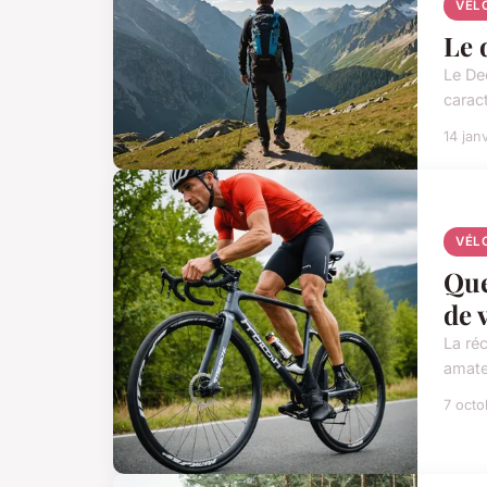
VÉL
Le 
Le De
caract
14 jan
VÉL
Que
de 
La ré
amate
7 oct