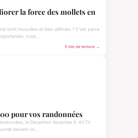
iorer la force des mollets en
l sont musclées et bien définies ? C'est parce
portantes, nota...
5 min de lecture →
v 500 pour vos randonnées
 randonnées, le Decathlon Rockrider E-ACTV
rrait devenir vo...