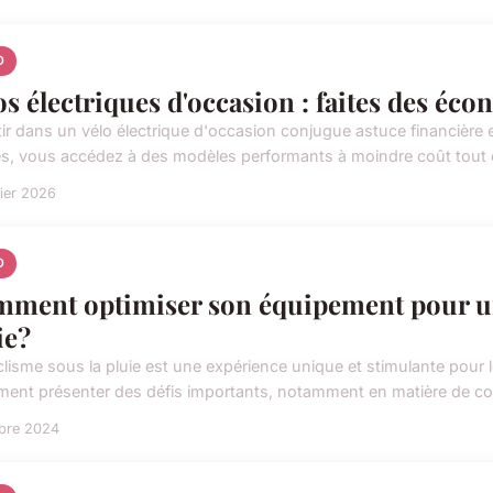
O
os électriques d'occasion : faites des écon
tir dans un vélo électrique d'occasion conjugue astuce financière 
res, vous accédez à des modèles performants à moindre coût tout e
rier 2026
O
ment optimiser son équipement pour un
ie?
clisme sous la pluie est une expérience unique et stimulante pour 
ment présenter des défis importants, notamment en matière de conf
obre 2024