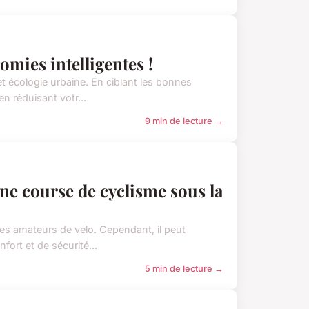
omies intelligentes !
et écologie urbaine. En ciblant les bonnes
n réduisant votr...
9 min de lecture →
e course de cyclisme sous la
les amateurs de vélo. Cependant, il peut
ort et de sécurité...
5 min de lecture →