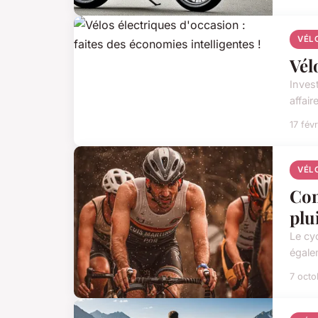
VÉL
Vél
Inves
affai
17 fév
VÉL
Com
plu
Le cy
égale
7 oct