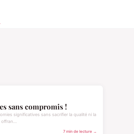
o
ies sans compromis !
es significatives sans sacrifier la qualité ni la
offran...
7 min de lecture →