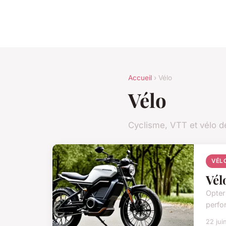
Accueil
› Vélo
Vélo
Cyclisme, VTT et vélo d
VÉL
Vél
Opter 
perfo
22 jui