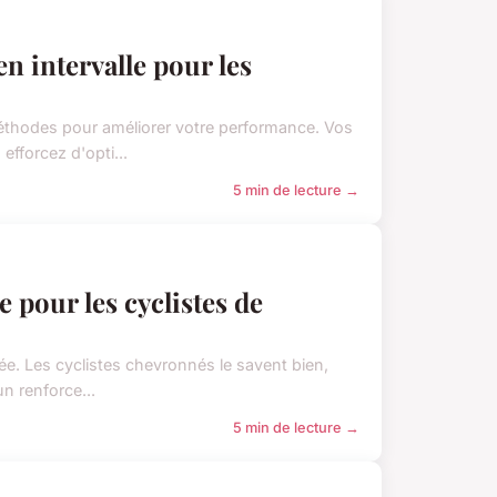
n intervalle pour les
méthodes pour améliorer votre performance. Vos
fforcez d'opti...
5 min de lecture →
e pour les cyclistes de
gée. Les cyclistes chevronnés le savent bien,
n renforce...
5 min de lecture →