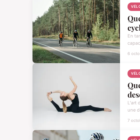
VÉL
Que
cyc
En ta
capac
6 oct
VÉL
Que
des
L'art
une d
7 oct