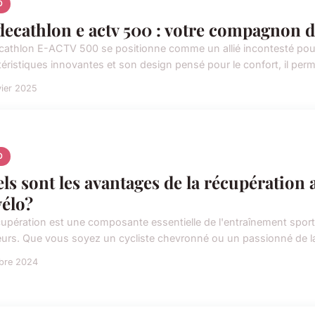
O
decathlon e actv 500 : votre compagnon 
cathlon E-ACTV 500 se positionne comme un allié incontesté pour
éristiques innovantes et son design pensé pour le confort, il permet
vier 2025
O
ls sont les avantages de la récupération 
vélo?
cupération est une composante essentielle de l'entraînement sport
urs. Que vous soyez un cycliste chevronné ou un passionné de la p
obre 2024