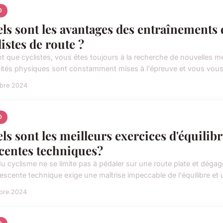
O
ls sont les avantages des entraînements e
listes de route ?
nt que cyclistes, vous êtes toujours à la recherche de nouvelles 
ités physiques sont constamment mises à l'épreuve et vous vous e
obre 2024
O
ls sont les meilleurs exercices d'équilibr
centes techniques?
 du cyclisme ne se limite pas à pédaler sur une route plate et déga
escente technique exige une maîtrise impeccable de l'équilibre et u
obre 2024