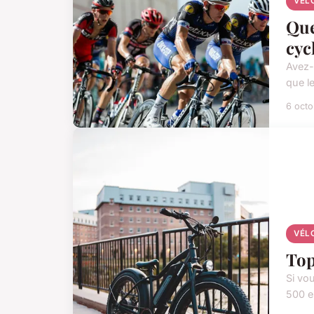
VÉL
Que
cyc
Avez-
que l
6 oct
VÉL
Top
Si vo
500 e