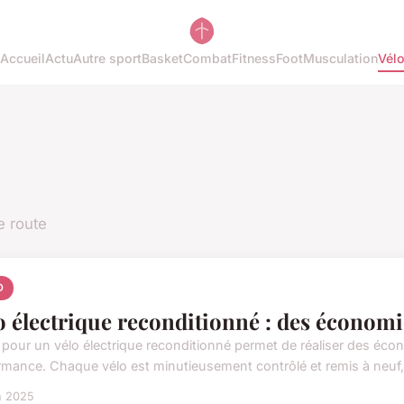
Accueil
Actu
Autre sport
Basket
Combat
Fitness
Foot
Musculation
Vél
e route
O
o électrique reconditionné : des économ
pour un vélo électrique reconditionné permet de réaliser des économi
rmance. Chaque vélo est minutieusement contrôlé et remis à neuf, 
n 2025