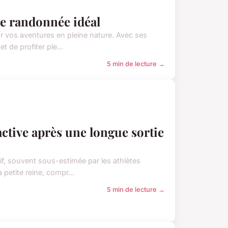
de randonnée idéal
 vos aventures en pleine nature. Avec ses
 de profiter ple...
5 min de lecture →
active après une longue sortie
if, souvent sous-estimée par les athlètes
etite reine, compr...
5 min de lecture →