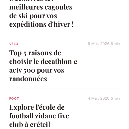
meilleures cagoules
de ski pour vos
expéditions d'hiver !
5 Mar. 2026
5 min
VÉLO
Top 5 raisons de
choisir le decathlon e
actv 500 pour vos
randonnées
4 Mar. 2026
5 min
FOOT
Explore l'école de
football zidane five
club à créteil