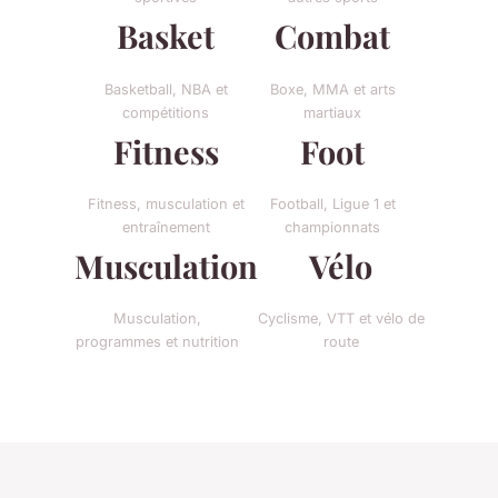
Basket
Combat
Basketball, NBA et
Boxe, MMA et arts
compétitions
martiaux
Fitness
Foot
Fitness, musculation et
Football, Ligue 1 et
entraînement
championnats
Musculation
Vélo
Musculation,
Cyclisme, VTT et vélo de
programmes et nutrition
route