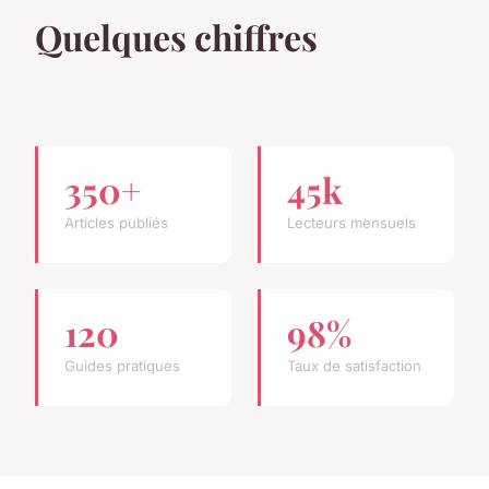
Quelques chiffres
350+
45k
Articles publiés
Lecteurs mensuels
120
98%
Guides pratiques
Taux de satisfaction