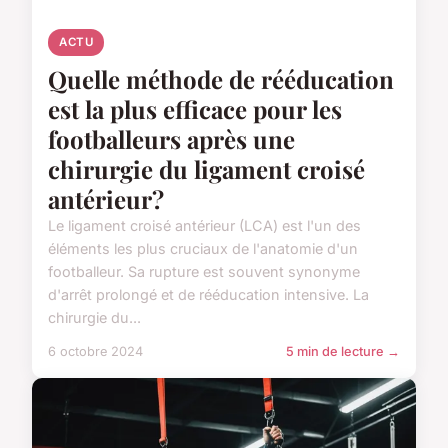
ACTU
Quelle méthode de rééducation
est la plus efficace pour les
footballeurs après une
chirurgie du ligament croisé
antérieur?
Le ligament croisé antérieur (LCA) est l'un des
éléments les plus cruciaux de l'anatomie d'un
footballeur. Sa rupture est souvent synonyme
d'arrêt prolongé et de rééducation intensive. La
chirurgie du...
6 octobre 2024
5 min de lecture →