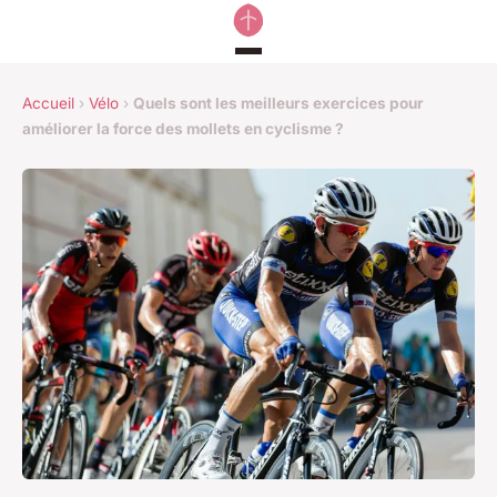
Accueil
›
Vélo
›
Quels sont les meilleurs exercices pour
améliorer la force des mollets en cyclisme ?